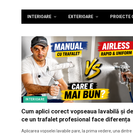
INTERIOARE
EXTERIOARE
PROIECTE 
INTERIOARE
Cum aplici corect vopseaua lavabilă și d
ce un trafalet profesional face diferența
Aplicarea vopselei lavabile pare, la prima vedere, una dintre