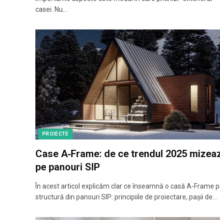
casei. Nu…
PROIECTE
Case A‑Frame: de ce trendul 2025 mizea
pe panouri SIP
În acest articol explicăm clar ce înseamnă o casă A‑Frame 
structură din panouri SIP: principiile de proiectare, pașii de…