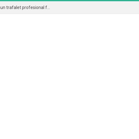
Cum aplici corect vopseaua lavabilă și de ce un trafalet profesional face diferența