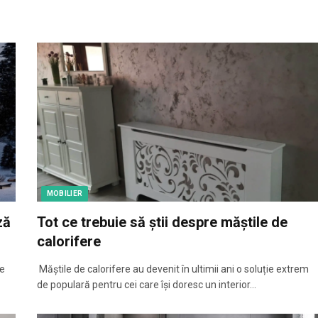
MOBILIER
ză
Tot ce trebuie să știi despre măștile de
calorifere
pe
Măștile de calorifere au devenit în ultimii ani o soluție extrem
de populară pentru cei care își doresc un interior…