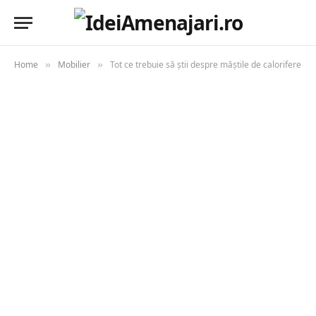
Home
Mobilier
Tot ce trebuie să știi despre măștile de calorifere
»
»