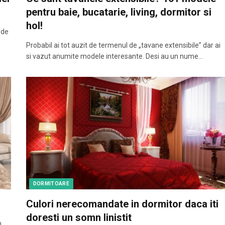
pentru baie, bucatarie, living, dormitor si
hol!
 de
Probabil ai tot auzit de termenul de „tavane extensibile” dar ai
si vazut anumite modele interesante. Desi au un nume…
DORMITOARE
Culori nerecomandate in dormitor daca iti
doresti un somn linistit
n