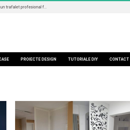
Cum aplici corect vopseaua lavabilă și de ce un trafalet profesional face diferența
CASE
PROIECTE DESIGN
TUTORIALE DIY
CONTACT