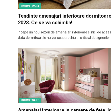
DORMITOARE
Tendinte amenajari interioare dormitoar
2023. Ce se va schimba!
Incepe un nou sezon de amenajari interioare si nici de acea
data dormitoarele nu vor scapa ochiului critic al designerilor
DORMITOARE
Amenajari interioare in camere de fete. I