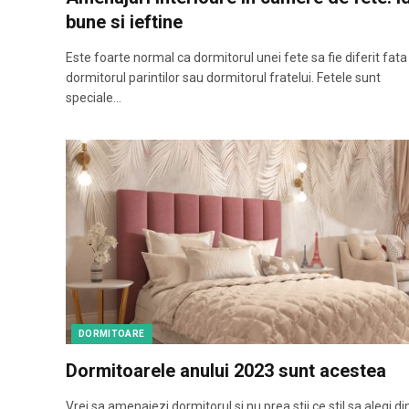
bune si ieftine
Este foarte normal ca dormitorul unei fete sa fie diferit fata
dormitorul parintilor sau dormitorul fratelui. Fetele sunt
speciale…
DORMITOARE
Dormitoarele anului 2023 sunt acestea
Vrei sa amenajezi dormitorul si nu prea stii ce stil sa alegi di