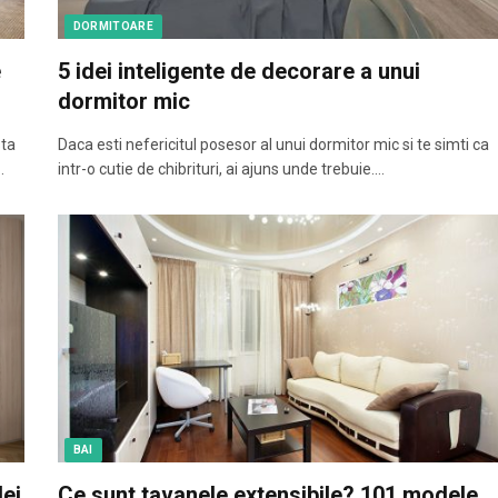
DORMITOARE
e
5 idei inteligente de decorare a unui
dormitor mic
sta
Daca esti nefericitul posesor al unui dormitor mic si te simti ca
…
intr-o cutie de chibrituri, ai ajuns unde trebuie.…
BAI
dei
Ce sunt tavanele extensibile? 101 modele