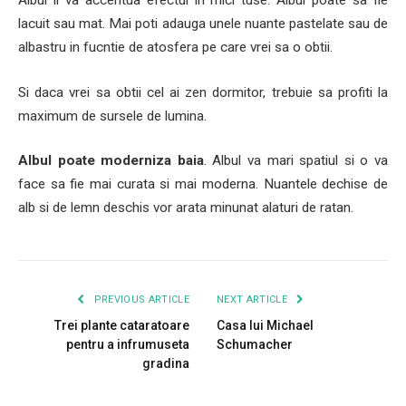
Albul ii va accentua efectul in mici tuse. Albul poate sa fie
lacuit sau mat. Mai poti adauga unele nuante pastelate sau de
albastru in fucntie de atosfera pe care vrei sa o obtii.
Si daca vrei sa obtii cel ai zen dormitor, trebuie sa profiti la
maximum de sursele de lumina.
Albul poate moderniza baia
. Albul va mari spatiul si o va
face sa fie mai curata si mai moderna. Nuantele dechise de
alb si de lemn deschis vor arata minunat alaturi de ratan.
PREVIOUS ARTICLE
NEXT ARTICLE
Trei plante cataratoare
Casa lui Michael
pentru a infrumuseta
Schumacher
gradina