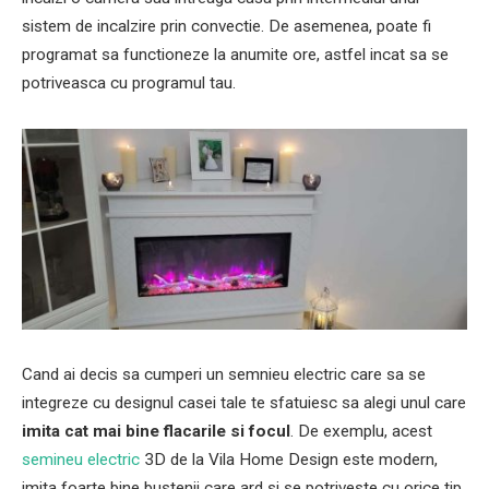
sistem de incalzire prin convectie. De asemenea, poate fi
programat sa functioneze la anumite ore, astfel incat sa se
potriveasca cu programul tau.
Cand ai decis sa cumperi un semnieu electric care sa se
integreze cu designul casei tale te sfatuiesc sa alegi unul care
imita cat mai bine flacarile si focul
. De exemplu, acest
semineu electric
3D de la Vila Home Design este modern,
imita foarte bine bustenii care ard si se potriveste cu orice tip