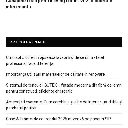
Canapele rosii pentru living room. Vezi o colectie
interesanta
ARTICOLE RECENTE
Cum aplici corect vopseaua lavabilă și de ce un trafalet
profesional face diferența
Importanța utilizării materialelor de calitate în renovare
Sistemul de tencuieli GUTEX – fațada modernă din fibră de lemn
pentru construcții eficiente energetic
Amenajări coerente. Cum combini uși albe de interior, uși duble și
parchetul potrivit
Case A‑Frame: de ce trendul 2025 mizează pe panouri SIP