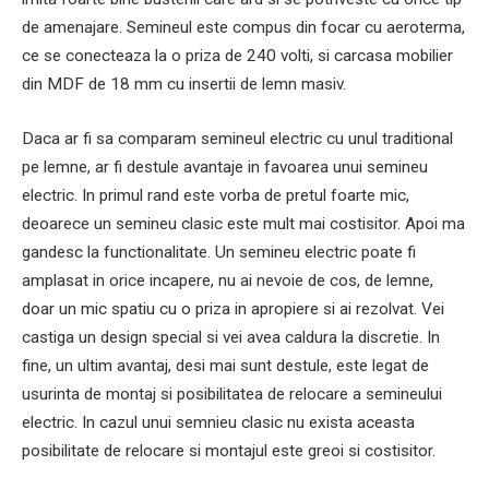
de amenajare. Semineul este compus din focar cu aeroterma,
ce se conecteaza la o priza de 240 volti, si carcasa mobilier
din MDF de 18 mm cu insertii de lemn masiv.
Daca ar fi sa comparam semineul electric cu unul traditional
pe lemne, ar fi destule avantaje in favoarea unui semineu
electric. In primul rand este vorba de pretul foarte mic,
deoarece un semineu clasic este mult mai costisitor. Apoi ma
gandesc la functionalitate. Un semineu electric poate fi
amplasat in orice incapere, nu ai nevoie de cos, de lemne,
doar un mic spatiu cu o priza in apropiere si ai rezolvat. Vei
castiga un design special si vei avea caldura la discretie. In
fine, un ultim avantaj, desi mai sunt destule, este legat de
usurinta de montaj si posibilitatea de relocare a semineului
electric. In cazul unui semnieu clasic nu exista aceasta
posibilitate de relocare si montajul este greoi si costisitor.