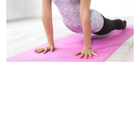
Prevenirea obezității poate fi realizată cu ajutorul activității
fizice regulate. Lipsa unor antrenamente regulate poate duce
în timp și la apariția multor boli cardiovasculare sau a altor
afecțiuni cauzate de o viață sedentară. Dacă îți dorești să
construiești o rutină de antrenamente eficiente, merită să
citești informațiile de mai jos și să te bucuri în scurt timp de