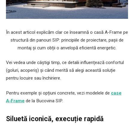
În acest articol explicăm clar ce înseamnă o casă A‑Frame pe
structură din panouri SIP: principiile de proiectare, pașii de
montaj și cum obții o anvelopă eficientă energetic.
Vei vedea unde câștigi timp, ce detalii influențează confortul
(goluri, acoperiș) și când merită să alegi această soluție
pentru locuire sau închiriere.
Pentru exemple și opțiuni concrete, vezi modelele de
case
A‑Frame
de la Bucovina SIP.
Siluetă iconică, execuție rapidă