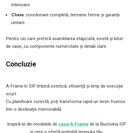
interioare.
Cheie
: coordonare completă, termene ferme și garanții
unitare.
Pentru cei care preferă asamblarea etapizată, există și kituri
de case
,
cu componente numerotate și detalii clare.
Concluzie
A‑Frame în SIP îmbină estetică, eficiență și timp de execuție
scurt.
Cu planificare corectă, poți transforma rapid un teren frumos
într-o destinație memorabilă.
Inspiră‑te din modelele de
case A‑Frame
de la Bucovina SIP
și cere o ofertă potrivită terenului tău.