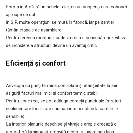
Forma în A oferă un schelet clar, cu un acoperiș care coboară
aproape de sol.
În SIP, multe operațiuni se mută în fabrică, iar pe șantier
rămân etapele de asamblare.
Pentru terenuri montane, unde vremea e schimbătoare, viteza
de închidere a structurii devine un avantaj critic.
Eficiență și confort
Anvelopa cu punți termice controlate și etanșeitate la aer
asigură facturi mai mici și confort termic stabil.
Pentru zone reci, se pot adăuga corecții punctuale (straturi
suplimentare localizate sau pachete acustice la camerele
sensibile).
La interior, planurile deschise și vitrajele ample creează o
atmosferă luminoasă, potrivită pentru relaxare sau lucru