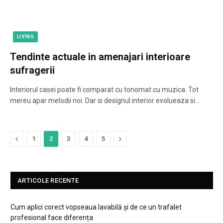
LIVING
Tendinte actuale in amenajari interioare
sufragerii
Interiorul casei poate fi comparat cu tonomat cu muzica. Tot
mereu apar melodii noi. Dar si designul interior evolueaza si…
Previous
Next
1
2
3
4
5
ARTICOLE RECENTE
Cum aplici corect vopseaua lavabilă și de ce un trafalet
profesional face diferența