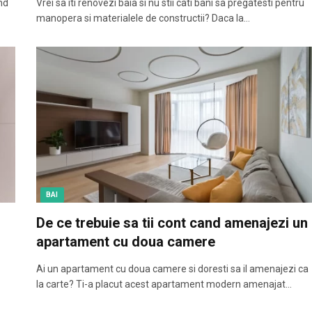
nd
Vrei sa iti renovezi baia si nu stii cati bani sa pregatesti pentru
manopera si materialele de constructii? Daca la…
BAI
De ce trebuie sa tii cont cand amenajezi un
apartament cu doua camere
Ai un apartament cu doua camere si doresti sa il amenajezi ca
la carte? Ti-a placut acest apartament modern amenajat…