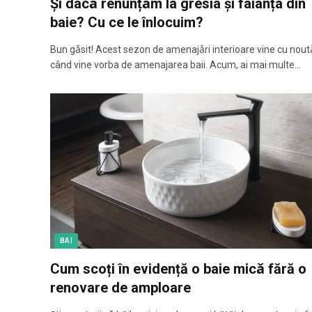
Și dacǎ renunțǎm la gresia și faianța din
baie? Cu ce le înlocuim?
Bun gǎsit! Acest sezon de amenajǎri interioare vine cu nout
când vine vorba de amenajarea baii. Acum, ai mai multe…
BAI
Cum scoți în evidență o baie micǎ fără o
renovare de amploare