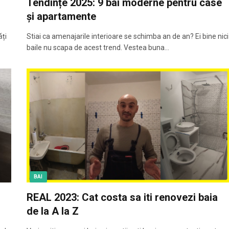
Tendințe 2025: 9 bai moderne pentru case
și apartamente
ǎți
Stiai ca amenajarile interioare se schimba an de an? Ei bine nici
baile nu scapa de acest trend. Vestea buna…
BAI
REAL 2023: Cat costa sa iti renovezi baia
de la A la Z