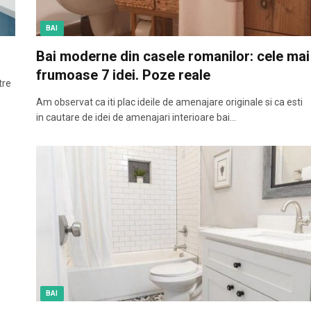
BAI
Bai moderne din casele romanilor: cele mai
frumoase 7 idei. Poze reale
tre
Am observat ca iti plac ideile de amenajare originale si ca esti
in cautare de idei de amenajari interioare bai…
BAI