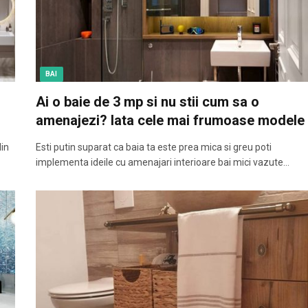
BAI
Ai o baie de 3 mp si nu stii cum sa o
amenajezi? Iata cele mai frumoase modele
din
Esti putin suparat ca baia ta este prea mica si greu poti
implementa ideile cu amenajari interioare bai mici vazute…