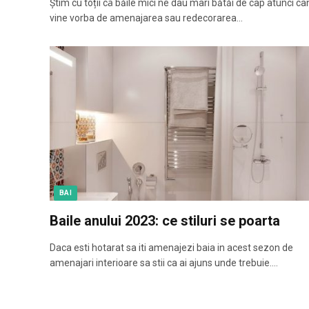
Știm cu toții cǎ băile mici ne dau mari bătăi de cap atunci câ
vine vorba de amenajarea sau redecorarea…
BAI
Baile anului 2023: ce stiluri se poarta
Daca esti hotarat sa iti amenajezi baia in acest sezon de
amenajari interioare sa stii ca ai ajuns unde trebuie.…