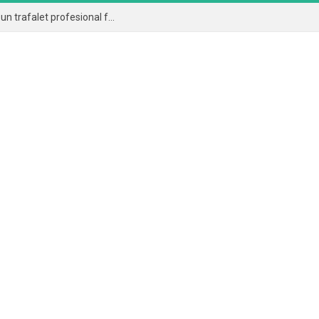
Cum aplici corect vopseaua lavabilă și de ce un trafalet profesional face diferența